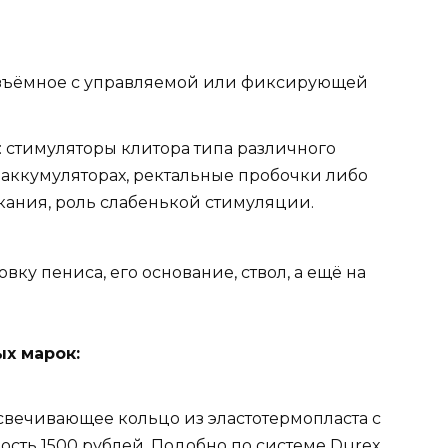
азъёмное с управляемой или фиксирующей
 стимуляторы клитора типа различного
а аккумуляторах, ректальные пробочки либо
ания, роль слабенькой стимуляции.
ку пениса, его основание, ствол, а ещё на
х марок:
освечивающее кольцо из эластотермопласта с
сть 1500 рублей. Подобно по системе Durex