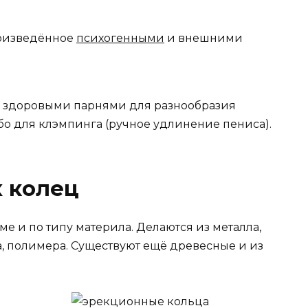
оизведённое
психогенными
и внешними
 здоровыми парнями для разнообразия
бо для клэмпинга (ручное удлинение пениса).
 колец
е и по типу материла. Делаются из металла,
та, полимера. Существуют ещё древесные и из