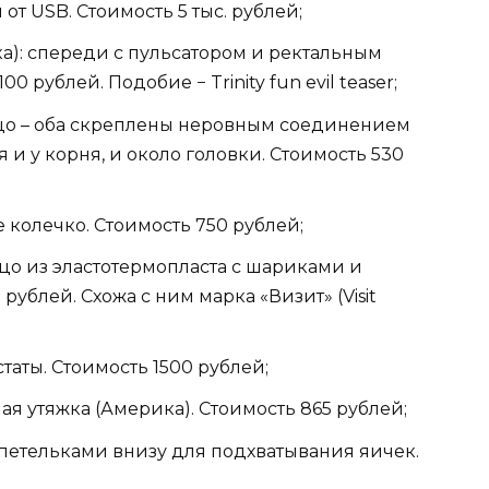
от USB. Стоимость 5 тыс. рублей;
ика): спереди с пульсатором и ректальным
 рублей. Подобие − Trinity fun evil teaser;
ьцо – оба скреплены неровным соединением
 и у корня, и около головки. Стоимость 530
е колечко. Стоимость 750 рублей;
ьцо из эластотермопласта с шариками и
ублей. Схожа с ним марка «Визит» (Visit
таты. Стоимость 1500 рублей;
я утяжка (Америка). Стоимость 865 рублей;
с 2 петельками внизу для подхватывания яичек.