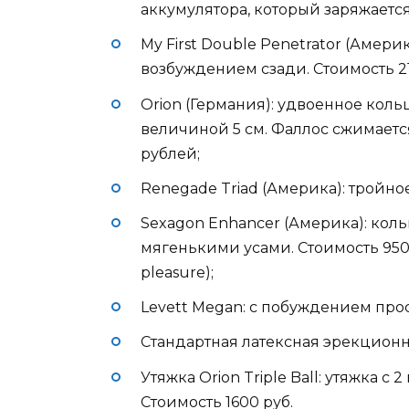
аккумулятора, который заряжается 
My First Double Penetrator (Амер
возбуждением сзади. Стоимость 2100
Orion (Германия): удвоенное кол
величиной 5 см. Фаллос сжимается
рублей;
Renegade Triad (Америка): тройно
Sexagon Enhancer (Америка): кол
мягенькими усами. Стоимость 950 р
pleasure);
Levett Megan: с побуждением прос
Стандартная латексная эрекционна
Утяжка Orion Triple Ball: утяжка 
Стоимость 1600 руб.