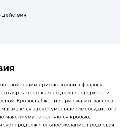
е действия
вия
о свойствами притока крови к фаллосу.
го аорты протекает по длине поверхности
веной. Кровоснабжение при сжатии фаллоса
тормаживается за счёт уменьшение сосудистого
а по максимуму наполняются кровью,
нтирует продолжительное желание, продлевая