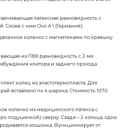
освечивающая латексная разновидность с
. Схоже с ним Ovo A 1 (Германия);
удвоенное колечко с магнитиками по краешку.
чивающая из ПВХ разновидность с 2-мя
збуждения клитора и заднего прохода.
мплект колец из эластотермопласта. Для
рай вставлено по 4 шарика. Стоимость 1070
ое колечко из медицинского латекса с
о подушечкой) сверху. Сзади – 2 кольца, одно
 продевается мошонка. Функционирует от