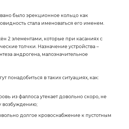
звано было эрекционное кольцо как
новидность стала именоваться его именем.
жён 2 элементами, которые при касаниях с
еские толчки. Назначение устройства –
теза андрогена, малозначительное
т понадобиться в таких ситуациях, как:
ровь из фаллоса утекает довольно скоро, не
у возбуждению;
овольно долгое кровоснабжение к пустотным